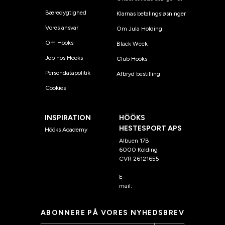
Bæredygtighed
Klarnas betalingsløsninger
Vores ansvar
Om Jula Holding
Om Hööks
Black Week
Job hos Hööks
Club Hööks
Persondatapolitik
Afbryd bestilling
Cookies
INSPIRATION
HÖÖKS
HESTESPORT APS
Hööks Academy
Albuen 17B
6000 Kolding
CVR 26121655
E-
mail:
kundeservice@hook
s.dk
ABONNERE PÅ VORES NYHEDSBREV