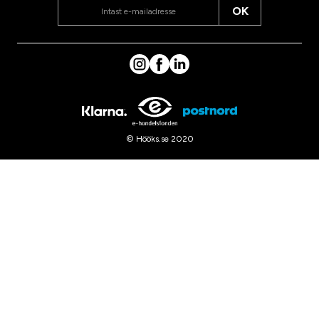
OK
© Hööks.se 2020