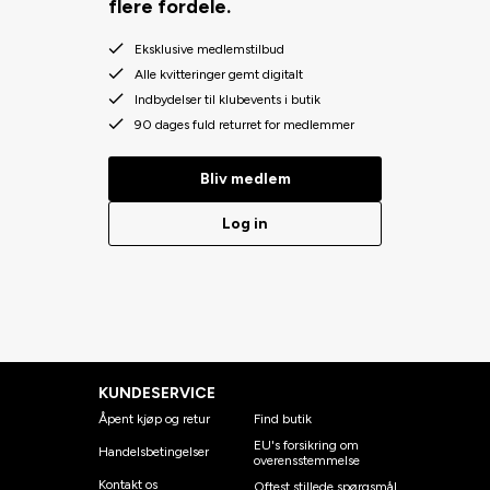
flere fordele.
Eksklusive medlemstilbud
Alle kvitteringer gemt digitalt
Indbydelser til klubevents i butik
90 dages fuld returret for medlemmer
Bliv medlem
Log in
KUNDESERVICE
Åpent kjøp og retur
Find butik
EU's forsikring om
Handelsbetingelser
overensstemmelse
Kontakt os
Oftest stillede spørgsmål