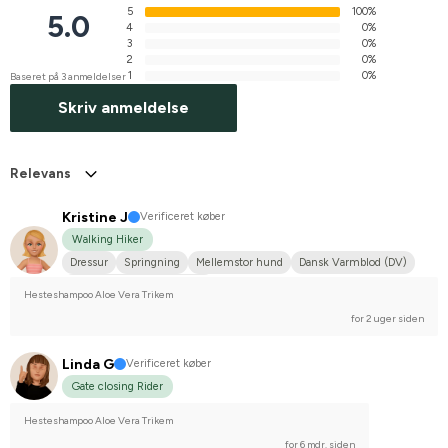
5
100%
5.0
4
0%
3
0%
2
0%
1
0%
Baseret på 3 anmeldelser
Skriv anmeldelse
Relevans
Kristine J
Verificeret køber
Walking Hiker
Dressur
Springning
Mellemstor hund
Dansk Varmblod (DV)
Stævnerytter på hobbyplan
Hesteshampoo Aloe Vera Trikem
for 2 uger siden
Linda G
Verificeret køber
Gate closing Rider
Hesteshampoo Aloe Vera Trikem
for 6 mdr. siden