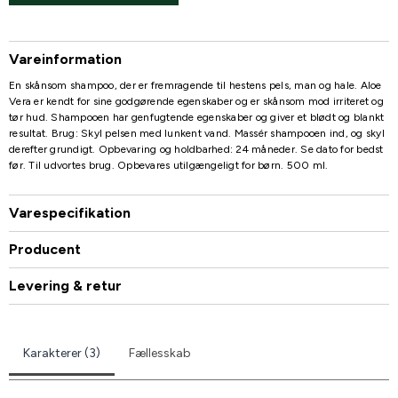
Vareinformation
En skånsom shampoo, der er fremragende til hestens pels, man og hale. Aloe
Vera er kendt for sine godgørende egenskaber og er skånsom mod irriteret og
tør hud. Shampooen har genfugtende egenskaber og giver et blødt og blankt
resultat. Brug: Skyl pelsen med lunkent vand. Massér shampooen ind, og skyl
derefter grundigt. Opbevaring og holdbarhed: 24 måneder. Se dato for bedst
før. Til udvortes brug. Opbevares utilgængeligt for børn. 500 ml.
Varespecifikation
Producent
Levering & retur
Karakterer (3)
Fællesskab