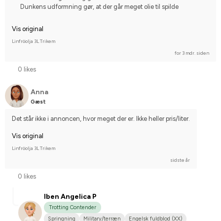
Dunkens udformning gør, at der går meget olie til spilde
Vis original
Linfröolja 3L Trikem
for 3 mdr. siden
0 likes
Anna
Gæst
Det står ikke i annoncen, hvor meget der er. Ikke heller pris/liter.
Vis original
Linfröolja 3L Trikem
sidste år
0 likes
Iben Angelica P
Trotting Contender
Springning
Military/terræn
Engelsk fuldblod (XX)