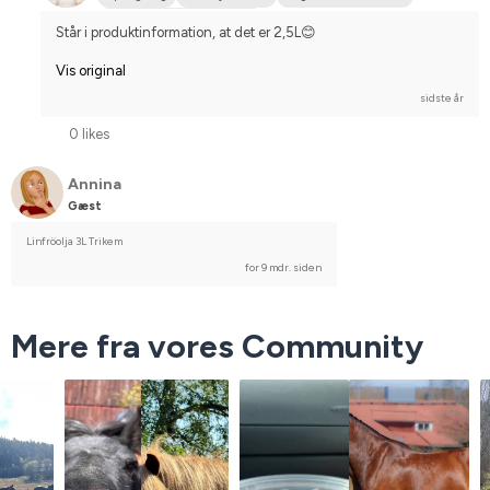
Stævnerytter på hobbyplan
Står i produktinformation, at det er 2,5L😊
Vis original
sidste år
0 likes
Annina
Gæst
Linfröolja 3L Trikem
for 9 mdr. siden
Mere fra vores Community