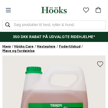
350 DKK RABAT PÅ UDVALGTE RIDEHJELME*
Hjem
Hööks Care
Hestepleje
Fodertilskud
Mave og fordøjelse