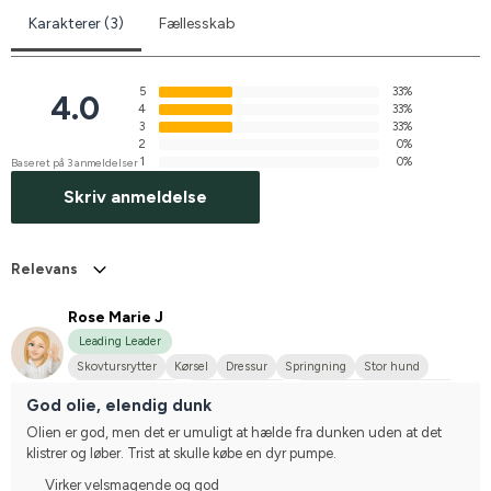
Karakterer (3)
Fællesskab
5
33%
4.0
4
33%
3
33%
2
0%
1
0%
Baseret på 3 anmeldelser
Skriv anmeldelse
Relevans
Rose Marie J
Leading Leader
Skovtursrytter
Kørsel
Dressur
Springning
Stor hund
Svensk Varmblod
Varmblodstraver
Stævnerytter på hobbyplan
God olie, elendig dunk
Olien er god, men det er umuligt at hælde fra dunken uden at det 
klistrer og løber. Trist at skulle købe en dyr pumpe.
Virker velsmagende og god