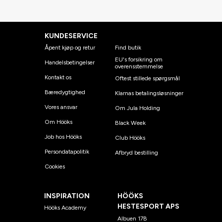
KUNDESERVICE
Åpent kjøp og retur
Find butik
EU's forsikring om
Handelsbetingelser
overensstemmelse
Kontakt os
Oftest stillede spørgsmål
Bæredygtighed
Klarnas betalingsløsninger
Vores ansvar
Om Jula Holding
Om Hööks
Black Week
Job hos Hööks
Club Hööks
Persondatapolitik
Afbryd bestilling
Cookies
INSPIRATION
HÖÖKS
HESTESPORT APS
Hööks Academy
Albuen 17B