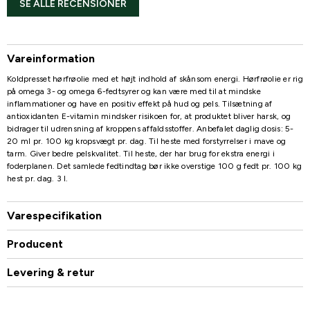
SE ALLE RECENSIONER
Vareinformation
Koldpresset hørfrøolie med et højt indhold af skånsom energi. Hørfrøolie er rig
på omega 3- og omega 6-fedtsyrer og kan være med til at mindske
inflammationer og have en positiv effekt på hud og pels. Tilsætning af
antioxidanten E-vitamin mindsker risikoen for, at produktet bliver harsk, og
bidrager til udrensning af kroppens affaldsstoffer. Anbefalet daglig dosis: 5-
20 ml pr. 100 kg kropsvægt pr. dag. Til heste med forstyrrelser i mave og
tarm. Giver bedre pelskvalitet. Til heste, der har brug for ekstra energi i
foderplanen. Det samlede fedtindtag bør ikke overstige 100 g fedt pr. 100 kg
hest pr. dag. 3 l.
Varespecifikation
Producent
Levering & retur