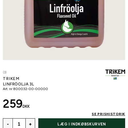
(3)
TRIKEM
LINFRÖOLJA 3L
Art. nr
800032-00-00000
259
DKK
SE PRISHISTORIK
-
+
LÆG I INDKØBSKURVEN