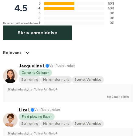
5
50%
4.5
4
50%
3
0%
2
0%
1
0%
Baseret på 8 anmeldelser
Skriv anmeldelse
Relevans
Jacqueline L
Verificeret køber
Camping Galloper
Springning
Mellemstor hund
Svensk Varmblod
Stævnerytter på højere plan
Stigbøjlebeskytter Yoline Fairfield®
for 2 mdr. siden
Liza L
Verificeret køber
Field plowing Racer
Springning
Mellemstor hund
Svensk Varmblod
Stævnerytter på hobbyplan
Stigbøjlebeskytter Yoline Fairfield®