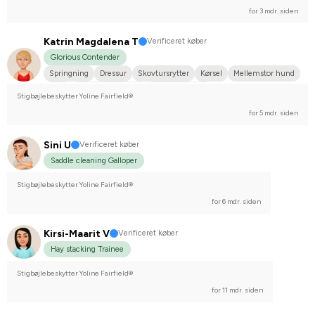
for 3 mdr. siden
Katrin Magdalena T
Verificeret køber
Glorious Contender
Springning
Dressur
Skovtursrytter
Kørsel
Mellemstor hund
Russ
Svensk Varmblod
Irsk Sportspony
Stigbøjlebeskytter Yoline Fairfield®
Nej, jeg starter ikke stævner
for 5 mdr. siden
Sini U
Verificeret køber
Saddle cleaning Galloper
Stigbøjlebeskytter Yoline Fairfield®
for 6 mdr. siden
Kirsi-Maarit V
Verificeret køber
Hay stacking Trainee
Stigbøjlebeskytter Yoline Fairfield®
for 11 mdr. siden