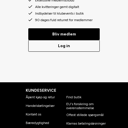
Eksklusive medlemstilbud
Alle kvitteringer gemt digitalt
Indbydelser til klubevents i butik
90 dages fuld returret for medlemmer
Bliv medlem
Log in
KUNDESERVICE
Åpent kjøp og retur
Find butik
EU's forsikring om
Handelsbetingelser
overensstemmelse
Kontakt os
Oftest stillede spørgsmål
Bæredygtighed
Klarnas betalingsløsninger