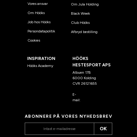
Vores ansvar
Om Jula Holding
Om Hööks
Black Week
Job hos Hööks
Club Hööks
Persondatapolitik
Afbryd bestilling
Cookies
INSPIRATION
HÖÖKS
HESTESPORT APS
Hööks Academy
Albuen 17B
6000 Kolding
CVR 26121655
E-
mail:
kundeservice@hook
s.dk
ABONNERE PÅ VORES NYHEDSBREV
OK