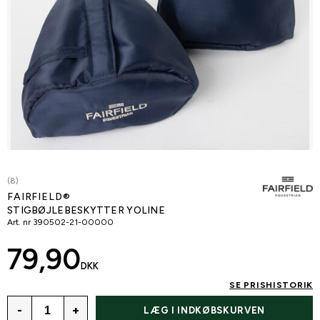
(8)
FAIRFIELD®
STIGBØJLEBESKYTTER YOLINE
Art. nr
390502-21-00000
79,90
DKK
SE PRISHISTORIK
-
+
LÆG I INDKØBSKURVEN