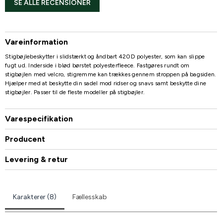
SE ALLE RECENSIONER
Vareinformation
Stigbøjlebeskytter i slidstærkt og åndbart 420D polyester, som kan slippe
fugt ud. Inderside i blød børstet polyesterfleece. Fastgøres rundt om
stigbøjlen med velcro, stigremme kan trækkes gennem stroppen på bagsiden.
Hjælper med at beskytte din sadel mod ridser og snavs samt beskytte dine
stigbøjler. Passer til de fleste modeller på stigbøjler.
Varespecifikation
Producent
Levering & retur
Karakterer (8)
Fællesskab