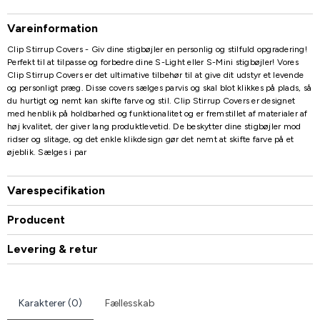
Vareinformation
Clip Stirrup Covers - Giv dine stigbøjler en personlig og stilfuld opgradering!
Perfekt til at tilpasse og forbedre dine S-Light eller S-Mini stigbøjler! Vores
Clip Stirrup Covers er det ultimative tilbehør til at give dit udstyr et levende
og personligt præg. Disse covers sælges parvis og skal blot klikkes på plads, så
du hurtigt og nemt kan skifte farve og stil. Clip Stirrup Covers er designet
med henblik på holdbarhed og funktionalitet og er fremstillet af materialer af
høj kvalitet, der giver lang produktlevetid. De beskytter dine stigbøjler mod
ridser og slitage, og det enkle klikdesign gør det nemt at skifte farve på et
øjeblik. Sælges i par
Varespecifikation
Producent
Levering & retur
Karakterer (0)
Fællesskab