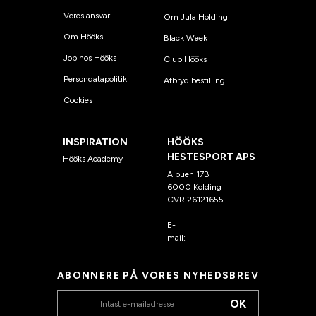
Vores ansvar
Om Jula Holding
Om Hööks
Black Week
Job hos Hööks
Club Hööks
Persondatapolitik
Afbryd bestilling
Cookies
INSPIRATION
HÖÖKS
HESTESPORT APS
Hööks Academy
Albuen 17B
6000 Kolding
CVR 26121655
E-
mail:
kundeservice@hook
s.dk
ABONNERE PÅ VORES NYHEDSBREV
OK