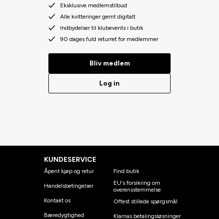
Eksklusive medlemstilbud
Alle kvitteringer gemt digitalt
Indbydelser til klubevents i butik
90 dages fuld returret for medlemmer
Bliv medlem
Log in
KUNDESERVICE
Åpent kjøp og retur
Find butik
EU's forsikring om
Handelsbetingelser
overensstemmelse
Kontakt os
Oftest stillede spørgsmål
Bæredygtighed
Klarnas betalingsløsninger