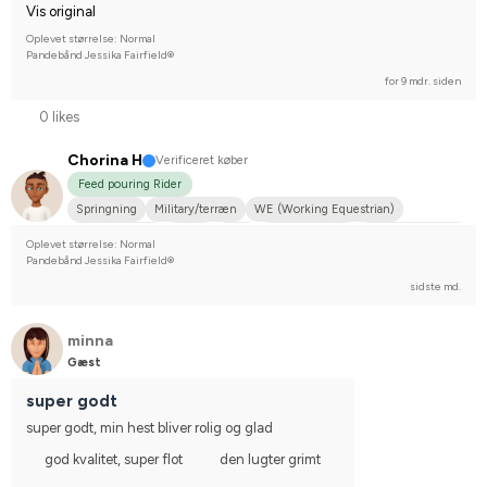
Vis original
Oplevet størrelse: Normal
Pandebånd Jessika Fairfield®
for 9 mdr. siden
0 likes
Chorina H
Verificeret køber
Feed pouring Rider
Springning
Military/terræn
WE (Working Equestrian)
Skovtursrytter
Kørsel
Russ
Shetlandspony
Svensk Ridepony
Oplevet størrelse: Normal
Varmblodstraver
Welsh pony
Svensk Varmblod
Pandebånd Jessika Fairfield®
New Forest pony
Blandingspony
Islandsk hest
sidste md.
Stævnerytter på hobbyplan
minna
Gæst
super godt
super godt, min hest bliver rolig og glad
god kvalitet, super flot
den lugter grimt