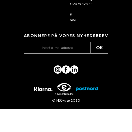
CVR 26121655
E-
mail:
kundeservice@hook
s.dk
ABONNERE PÅ VORES NYHEDSBREV
OK
© Hööks.se 2020