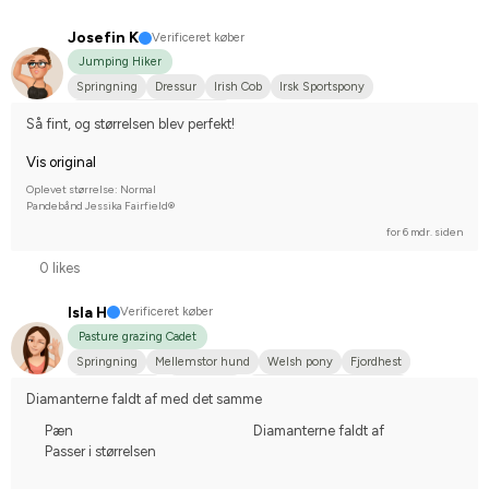
Josefin K
Verificeret køber
Jumping Hiker
Springning
Dressur
Irish Cob
Irsk Sportspony
Stævnerytter på hobbyplan
Så fint, og størrelsen blev perfekt!
Vis original
Oplevet størrelse: Normal
Pandebånd Jessika Fairfield®
for 6 mdr. siden
0 likes
Isla H
Verificeret køber
Pasture grazing Cadet
Springning
Mellemstor hund
Welsh pony
Fjordhest
Blandingspony
Anden race
Stævnerytter på hobbyplan
Diamanterne faldt af med det samme
Pæn
Diamanterne faldt af
Passer i størrelsen