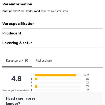
Vareinformation
Buet pandebånd i læder med seks rækker små sten.
Varespecifikation
Producent
Levering & retur
Karakterer (19)
Fællesskab
5
89%
4.8
4
5%
3
0%
2
5%
1
0%
Baseret på 19 anmeldelser
Hvad siger vores
kunder?