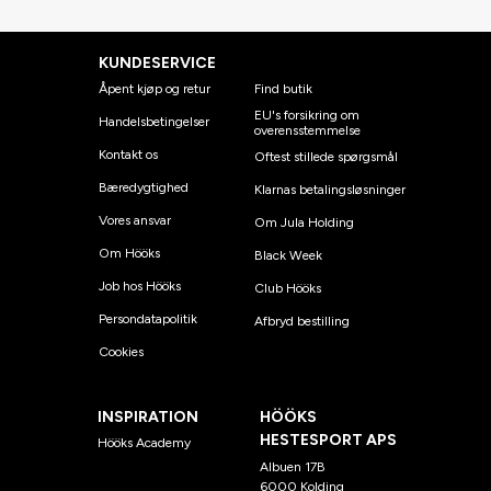
KUNDESERVICE
Åpent kjøp og retur
Find butik
EU's forsikring om
Handelsbetingelser
overensstemmelse
Kontakt os
Oftest stillede spørgsmål
Bæredygtighed
Klarnas betalingsløsninger
Vores ansvar
Om Jula Holding
Om Hööks
Black Week
Job hos Hööks
Club Hööks
Persondatapolitik
Afbryd bestilling
Cookies
INSPIRATION
HÖÖKS
HESTESPORT APS
Hööks Academy
Albuen 17B
6000 Kolding