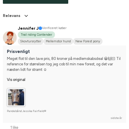
Relevans
Jennifer J
Verificeret køber
Trail riding Contender
Skovtursrytter
Mellemstor hund
New Forest pony
Nej, jeg starter ikke stævner
Prisvenligt
Meget flot til den lave pris, 80 kroner på medlemskabsdeal 😀🙌🏻 Til 
reference for størrelsen tog jeg cob til min new forest, og det var 
næsten lidt for stramt ☺️
Vis original
Pandebånd Jessika Fairfield®
sidste år
1 like