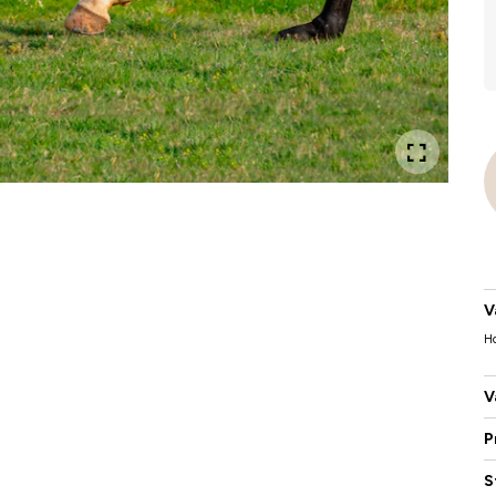
V
H
V
P
S