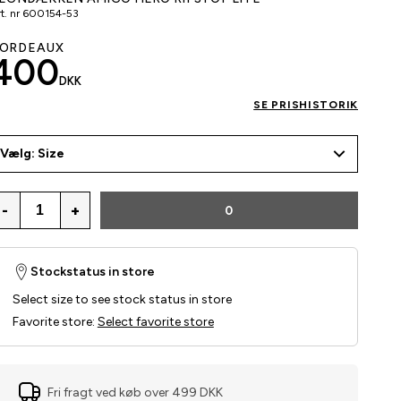
t. nr
600154-53
ORDEAUX
400
DKK
SE PRISHISTORIK
Vælg: Size
-
+
0
Stockstatus in store
Select size to see stock status in store
Favorite store
:
Select favorite store
Fri fragt ved køb over 499 DKK