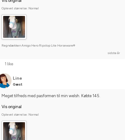
Vis original
Oplevet størrelse: Normal
Regndækken Amigo Hero Ripstop Lite Horseware®
sidste år
1 like
Line
Gæst
Meget tilfreds med pasformen til min welsh. Købte 145.
Vis original
Oplevet størrelse: Normal