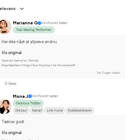
elevans
Marianne G
Verificeret køber
Trail blazing Performer
Har ikke nået at afprøve endnu.
Vis original
Oplevet størrelse: Normal
Regndækken Amigo Hero Ripstop Lite Horseware®
for 2 uger siden
0 likes
Mona J
Verificeret køber
Glorious Trotter
Dressur
Kørsel
Lille hund
Koldblodstraver
Svensk Varmblod
Nej, jeg starter ikke stævner
Tætner godt
Vis original