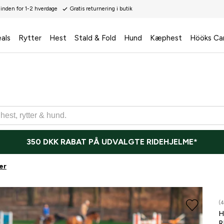
 inden for 1-2 hverdage
Gratis returnering i butik
als
Rytter
Hest
Stald & Fold
Hund
Kæphest
Hööks Ca
350 DKK RABAT PÅ UDVALGTE RIDEHJELME*
er
(4
H
R