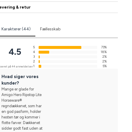
evering & retur
Karakterer (44)
Fællesskab
5
73%
4.5
4
18%
3
2%
2
2%
1
5%
seret på 44 anmeldelser
Hvad siger vores
kunder?
Mange er glade for
Amigo Hero Ripstop Lite
Horseware®
regndækkenet, som har
en god pasform, holder
hesten tør og kommer i
flotte farver. Dækkenet
sidder godt fast uden at