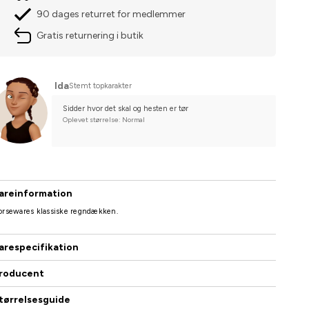
90 dages returret for medlemmer
Gratis returnering i butik
Ida
Stemt topkarakter
Sidder hvor det skal og hesten er tør
Oplevet størrelse: Normal
areinformation
orsewares klassiske regndækken.
arespecifikation
roducent
tørrelsesguide