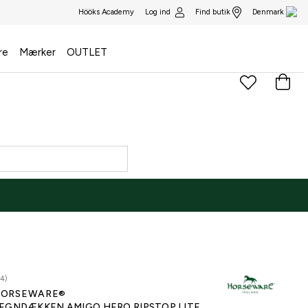
Log ind
Find butik
Hööks Academy
Denmark
re
Mærker
OUTLET
4)
ORSEWARE®
EGNDÆKKEN AMIGO HERO RIPSTOP LITE