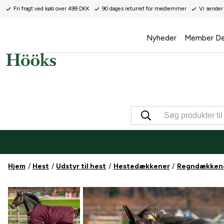
Fri fragt ved køb over 499 DKK
90 dages returret for medlemmer
Vi sender
Nyheder
Member De
Hjem
Hest
Udstyr til hest
Hestedækkener
Regndækken