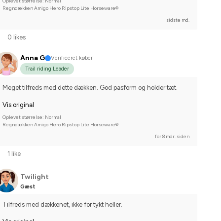
Oplevet størrelse: Normal
Regndækken Amigo Hero Ripstop Lite Horseware®
sidste md.
0 likes
Anna G
Verificeret køber
Trail riding Leader
Meget tilfreds med dette dækken. God pasform og holder tæt.
Vis original
Oplevet størrelse: Normal
Regndækken Amigo Hero Ripstop Lite Horseware®
for 8 mdr. siden
1 like
Twilight
Gæst
Tilfreds med dækkenet, ikke for tykt heller.