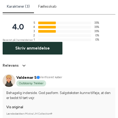
Karakterer (3)
Fællesskab
5
33%
4.0
4
33%
3
33%
2
0%
1
0%
Baseret på 3 anmeldelser
Skriv anmeldelse
Relevans
Valdemar S
Verificeret køber
Outdoorsy Trekker
Behagelig inderside. God pasform. Salgsteksten kunne tilføje, at den 
er bedst til tørt vejr.
Vis original
Lændedækken Mistral JH Collection®