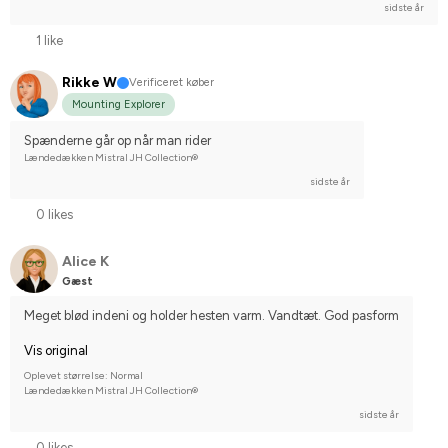
sidste år
1 like
Rikke W
Verificeret køber
Mounting Explorer
Spænderne går op når man rider
Lændedækken Mistral JH Collection®
sidste år
0 likes
Alice K
Gæst
Meget blød indeni og holder hesten varm. Vandtæt. God pasform
Vis original
Oplevet størrelse: Normal
Lændedækken Mistral JH Collection®
sidste år
0 likes