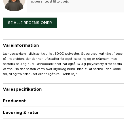
at den er bedst til tørt vejr.
SE ALLE RECENSIONER
Vareinformation
Lændedækken i slidstærk quiltet 600D polyester. Superblød korthåret fleece
på indersiden, der danner luftspalter for øget isolering og er skånsom mod
hestens pels og hud. Lændedækkenet har også 100 g polyesterfyld for ekstra
varme. Holder hesten varm over kryds og lænd. Ideel til at varme i den kolde
tid, til og fra ridehuset eller til gåture i koldt vejr.
Varespecifikation
Producent
Levering & retur