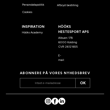
Persondatapolitik
Afbryd bestilling
Cookies
INSPIRATION
HÖÖKS
HESTESPORT APS
Hööks Academy
Albuen 17B
6000 Kolding
CVR 26121655
E-
mail:
kundeservice@hook
s.dk
ABONNERE PÅ VORES NYHEDSBREV
OK