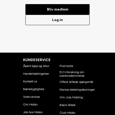
Bliv medlem
Log in
KUNDESERVICE
Åpent kjøp og retur
Find butik
EU's forsikring om
Handelsbetingelser
overensstemmelse
Kontakt os
Oftest stillede spørgsmål
Bæredygtighed
Klarnas betalingsløsninger
Vores ansvar
Om Jula Holding
Om Hööks
Black Week
Job hos Hööks
Club Hööks