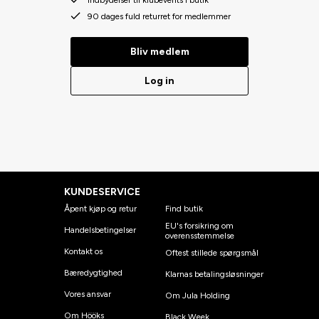
Indbydelser til klubevents i butik
90 dages fuld returret for medlemmer
Bliv medlem
Log in
KUNDESERVICE
Åpent kjøp og retur
Find butik
EU's forsikring om
Handelsbetingelser
overensstemmelse
Kontakt os
Oftest stillede spørgsmål
Bæredygtighed
Klarnas betalingsløsninger
Vores ansvar
Om Jula Holding
Om Hööks
Black Week