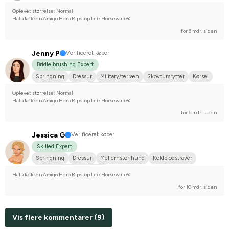
Oplevet størrelse: Normal
Halsdækken Amigo Hero Ripstop Lite Horseware®
for 6 mdr. siden
Jenny P
Verificeret køber
Bridle brushing Expert
Springning
Dressur
Military/terræn
Skovtursrytter
Kørsel
New Forest pony
Varmblodstraver
Welsh pony
Oplevet størrelse: Normal
Svensk Ridepony
Stævnerytter på hobbyplan
Halsdækken Amigo Hero Ripstop Lite Horseware®
for 6 mdr. siden
Jessica G
Verificeret køber
Skilled Expert
Springning
Dressur
Mellemstor hund
Koldblodstraver
Stævnerytter på hobbyplan
Halsdækken Amigo Hero Ripstop Lite Horseware®
for 10 mdr. siden
Vis flere kommentarer (9)