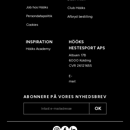
Job hos Hööks
Club Hööks
Persondatapolitik
Afbryd bestilling
Cookies
INSPIRATION
HÖÖKS
HESTESPORT APS
Hööks Academy
Albuen 17B
6000 Kolding
CVR 26121655
E-
mail:
kundeservice@hook
s.dk
ABONNERE PÅ VORES NYHEDSBREV
OK