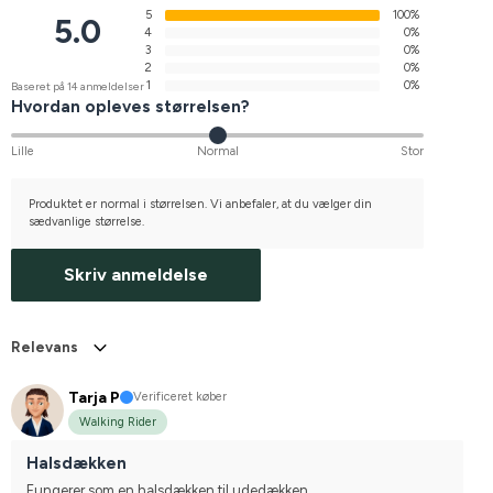
5
100%
5.0
4
0%
3
0%
2
0%
1
0%
Baseret på 14 anmeldelser
Hvordan opleves størrelsen?
Lille
Normal
Stor
Produktet er normal i størrelsen. Vi anbefaler, at du vælger din
sædvanlige størrelse.
Skriv anmeldelse
Relevans
Tarja P
Verificeret køber
Walking Rider
Halsdækken
Fungerer som en halsdækken til udedækken