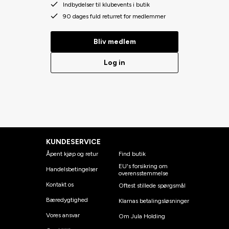
Indbydelser til klubevents i butik
90 dages fuld returret for medlemmer
Bliv medlem
Log in
KUNDESERVICE
Åpent kjøp og retur
Find butik
EU's forsikring om
Handelsbetingelser
overensstemmelse
Kontakt os
Oftest stillede spørgsmål
Bæredygtighed
Klarnas betalingsløsninger
Vores ansvar
Om Jula Holding