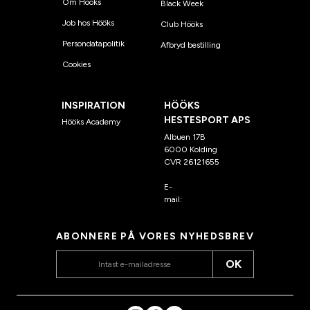
Om Hööks
Black Week
Job hos Hööks
Club Hööks
Persondatapolitik
Afbryd bestilling
Cookies
INSPIRATION
HÖÖKS
HESTESPORT APS
Hööks Academy
Albuen 17B
6000 Kolding
CVR 26121655
E-
mail:
kundeservice@hook
s.dk
ABONNERE PÅ VORES NYHEDSBREV
OK