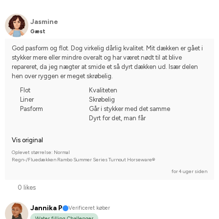
Jasmine
Gæst
God pasform og flot. Dog virkelig dårlig kvalitet. Mit dækken er gået i 
stykker mere eller mindre overalt og har været nødt til at blive 
repareret, da jeg nægter at smide et så dyrt dækken ud. Især delen 
hen over ryggen er meget skrøbelig.
Flot
Kvaliteten
Liner
Skrøbelig
Pasform
Går i stykker med det samme
Dyrt for det, man får
Vis original
Oplevet størrelse: Normal
Regn-/Fluedækken Rambo Summer Series Turnout Horseware®
for 4 uger siden
0 likes
Jannika P
Verificeret køber
Water filling Challenger