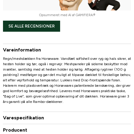
Opsummeret med AI af GAMIFIERA.®
SE ALLE RECENSIONER
Vareinformation
Regn/meshdækken fra Horseware. Vandtæt softshell over ryg og hals sikrer, at
hesten holder sig tør, også i regnvejr. Meshpaneler på siderne beskytter mod
insekter, samtidig med at hesten holder sig kølig. Aftagelig rygliner (100 g
polstring) medfølger og gør det muligt at tilpasse dækket til forskellige behov,
alt efter vejrforhold og temperatur. Lukkes med Disc-frontspænde foran.
Halerem med plastovertræk og Horsewares patenterede benskæring, der giver
god komfort og bevægelsesfrihed. Leveres med Horsewares praktiske taske,
"Bag of Live", som giver optimal opbevaring af dit dækken. Horseware giver 3
års garanti på alle Rambo-dækkener.
Varespecifikation
Producent