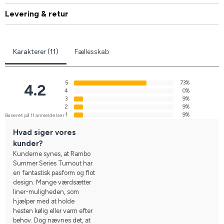
Levering & retur
Karakterer (11)
Fællesskab
5
73%
4.2
4
0%
3
9%
2
9%
1
9%
Baseret på 11 anmeldelser
Hvad siger vores
kunder?
Kunderne synes, at Rambo
Summer Series Turnout har
en fantastisk pasform og flot
design. Mange værdsætter
liner-muligheden, som
hjælper med at holde
hesten kølig eller varm efter
behov. Dog nævnes det, at