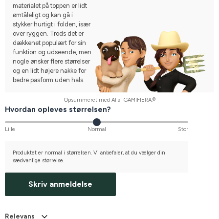
materialet på toppen er lidt
ømtåleligt og kan gå i
stykker hurtigt i folden, især
over ryggen. Trods det er
dækkenet populært for sin
funktion og udseende, men
nogle ønsker flere størrelser
og en lidt højere nakke for
bedre pasform uden hals.
Opsummeret med AI af GAMIFIERA.®
Hvordan opleves størrelsen?
Lille
Normal
Stor
Produktet er normal i størrelsen. Vi anbefaler, at du vælger din
sædvanlige størrelse.
Skriv anmeldelse
Relevans