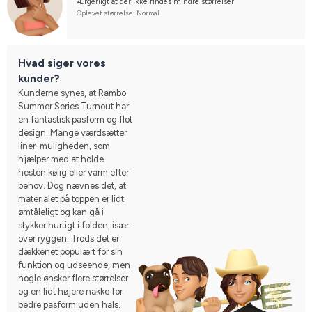
Ærgerligt at der ikke findes mindre størrelser
Oplevet størrelse: Normal
Hvad siger vores
kunder?
Kunderne synes, at Rambo
Summer Series Turnout har
en fantastisk pasform og flot
design. Mange værdsætter
liner-muligheden, som
hjælper med at holde
hesten kølig eller varm efter
behov. Dog nævnes det, at
materialet på toppen er lidt
ømtåleligt og kan gå i
stykker hurtigt i folden, især
over ryggen. Trods det er
dækkenet populært for sin
funktion og udseende, men
nogle ønsker flere størrelser
og en lidt højere nakke for
bedre pasform uden hals.