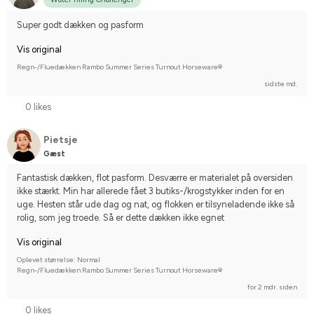
Super godt dækken og pasform
Vis original
Regn-/Fluedækken Rambo Summer Series Turnout Horseware®
sidste md.
0 likes
Pietsje
Gæst
Fantastisk dækken, flot pasform. Desværre er materialet på oversiden 
ikke stærkt. Min har allerede fået 3 butiks-/krogstykker inden for en 
uge. Hesten står ude dag og nat, og flokken er tilsyneladende ikke så 
rolig, som jeg troede. Så er dette dækken ikke egnet
Vis original
Oplevet størrelse: Normal
Regn-/Fluedækken Rambo Summer Series Turnout Horseware®
for 2 mdr. siden
0 likes