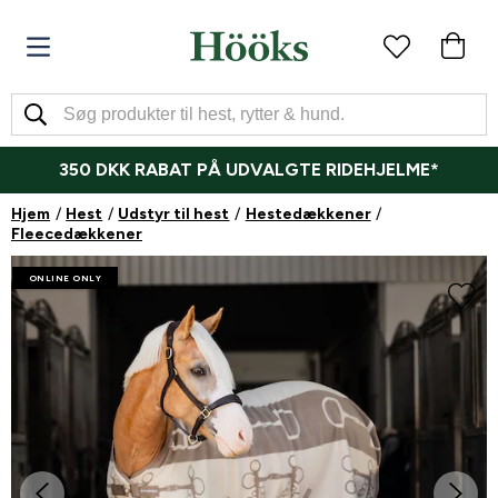
350 DKK RABAT PÅ UDVALGTE RIDEHJELME*
Hjem
Hest
Udstyr til hest
Hestedækkener
Fleecedækkener
ONLINE ONLY