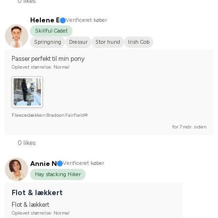
0 likes
Helene E
Verificeret køber
Skillful Cadet
Springning
Dressur
Stor hund
Irish Cob
Stævnerytter på hobbyplan
Passer perfekt til min pony
Oplevet størrelse: Normal
Fleecedækken Bradoon Fairfield®
for 7 mdr. siden
0 likes
Annie N
Verificeret køber
Hay stacking Hiker
Flot & lækkert
Flot & lækkert
Oplevet størrelse: Normal