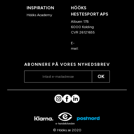
INSPIRATION
HÖÖKS
HESTESPORT APS
Hööks Academy
Albuen 17B
6000 Kolding
CVR 26121655
E-
mail:
kundeservice@hook
s.dk
ABONNERE PÅ VORES NYHEDSBREV
OK
© Hööks.se 2020