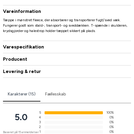
Vareinformation
Tæppe i mønstret fleece, der absorberer og transporterer fugt/sved væk.
Fungerer godt som stald-, transport- og sveddækken. T-spænde i skulderen,
krydsgjorder og halestrop holder tæppet sikkert på plads.
Varespecifikation
Producent
Levering & retur
Karakterer (15)
Fællesskab
5
100%
5.0
4
0%
3
0%
2
0%
1
0%
Baseret på 15 anmeldelser