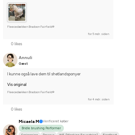
Fleecedækken Bradoon Fairfield®
for 5 mdr. siden
0 likes
Annuli
Gæst
I kunne også lave dem til shetlandsponyer
Vis original
Fleecedækken Bradoon Fairfield®
for 4 mdr. siden
0 likes
Micaela M
Verificeret køber
Bridle brushing Performer