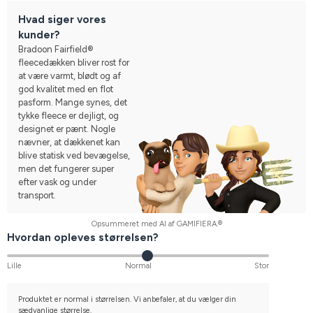
Hvad siger vores
kunder?
Bradoon Fairfield®
fleecedækken bliver rost for
at være varmt, blødt og af
god kvalitet med en flot
pasform. Mange synes, det
tykke fleece er dejligt, og
designet er pænt. Nogle
nævner, at dækkenet kan
blive statisk ved bevægelse,
men det fungerer super
efter vask og under
transport.
Opsummeret med AI af GAMIFIERA.®
Hvordan opleves størrelsen?
Lille
Normal
Stor
Produktet er normal i størrelsen. Vi anbefaler, at du vælger din
sædvanlige størrelse.