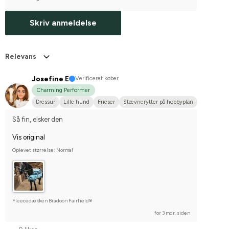
Skriv anmeldelse
Relevans
Josefine E
Verificeret køber
Charming Performer
Dressur
Lille hund
Frieser
Stævnerytter på hobbyplan
Så fin, elsker den
Vis original
Oplevet størrelse: Normal
Fleecedækken Bradoon Fairfield®
for 3 mdr. siden