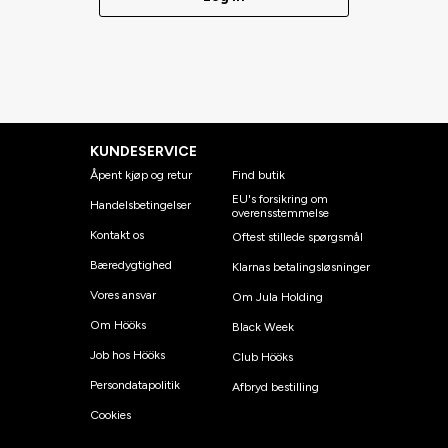
KUNDESERVICE
Åpent kjøp og retur
Find butik
EU's forsikring om
Handelsbetingelser
overensstemmelse
Kontakt os
Oftest stillede spørgsmål
Bæredygtighed
Klarnas betalingsløsninger
Vores ansvar
Om Jula Holding
Om Hööks
Black Week
Job hos Hööks
Club Hööks
Persondatapolitik
Afbryd bestilling
Cookies