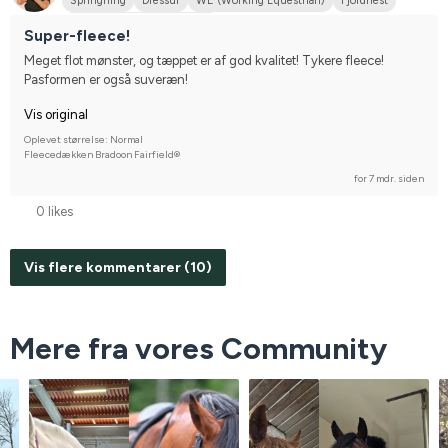
Springning
Dressur
WE (Working Equestrian)
Fjordhest
Nej, jeg starter ikke stævner
Super-fleece!
Meget flot mønster, og tæppet er af god kvalitet! Tykere fleece! 
Pasformen er også suveræn!
Vis original
Oplevet størrelse: Normal
Fleecedækken Bradoon Fairfield®
for 7 mdr. siden
0 likes
Vis flere kommentarer (10)
Mere fra vores Community