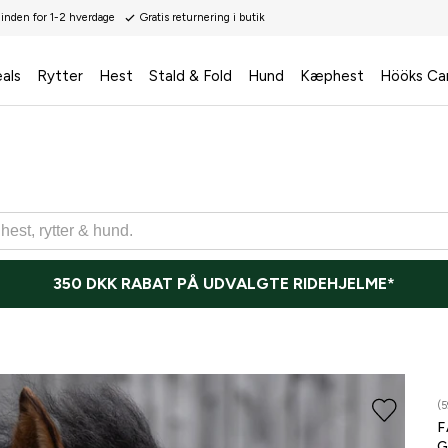
 inden for 1-2 hverdage
Gratis returnering i butik
als
Rytter
Hest
Stald & Fold
Hund
Kæphest
Hööks Ca
350 DKK RABAT PÅ UDVALGTE RIDEHJELME*
(5
F
G