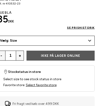
t. nr
410532-23
UEBLÅ
35
DKK
SE PRISHISTORIK
Vælg: Size
-
+
IKKE PÅ LAGER ONLINE
Stockstatus in store
Select size to see stock status in store
Favorite store
:
Select favorite store
Fri fragt ved køb over 499 DKK