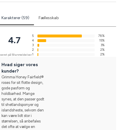
Karakterer (59)
Fællesskab
5
78%
4.7
4
15%
3
3%
2
2%
1
2%
seret på 59 anmeldelser
Hvad siger vores
kunder?
Grimma Honey Fairfield®
roses for sit flotte design,
gode pasform og
holdbarhed. Mange
synes, at den passer godt
til shetlandsponyer og
islandsheste, selvom den
kan være lidt stor i
størrelsen, så anbefales
det ofte at vælge en