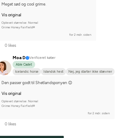
Meget sød og cool grime.
Vis original
Oplevet størrelse: Normal
Grime Honey Fairfield®
for 2 mdr. siden
0 likes
Moa D
Verificeret køber
Able Cadet
Icelandic horse
Islandsk hest
Nej, jeg starter ikke stævner
Den passer godt til Shetlandsponyen 😊
Vis original
Oplevet størrelse: Normal
Grime Honey Fairfield®
for 2 mdr. siden
0 likes