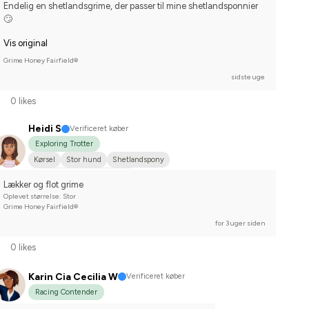
Endelig en shetlandsgrime, der passer til mine shetlandsponnier
🙄
Vis original
Grime Honey Fairfield®
sidste uge
0 likes
Heidi S
Verificeret køber
Exploring Trotter
Kørsel
Stor hund
Shetlandspony
Nej, jeg starter ikke stævner
Lækker og flot grime
Oplevet størrelse: Stor
Grime Honey Fairfield®
for 3 uger siden
0 likes
Karin Cia Cecilia W
Verificeret køber
Racing Contender