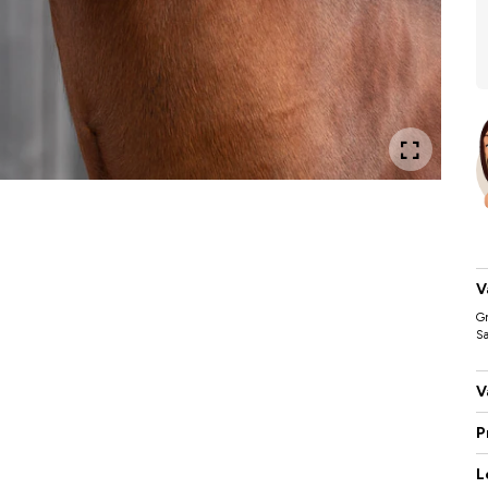
V
Gr
Sa
V
P
L