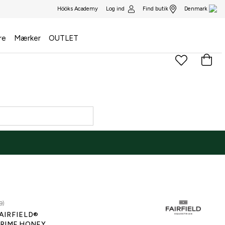
Log ind
Find butik
Hööks Academy
Denmark
re
Mærker
OUTLET
9)
AIRFIELD®
RIME HONEY