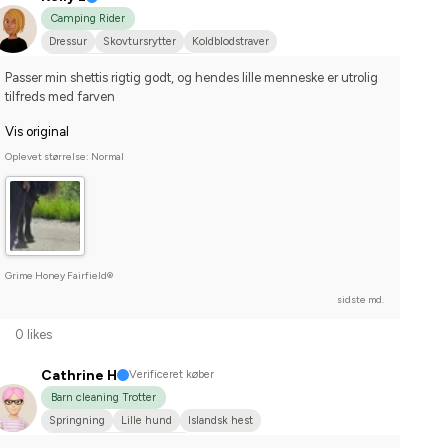
Camping Rider
Dressur
Skovtursrytter
Koldblodstraver
Nej, jeg starter ikke stævner
Passer min shettis rigtig godt, og hendes lille menneske er utrolig 
tilfreds med farven
Vis original
Oplevet størrelse: Normal
Grime Honey Fairfield®
sidste md.
0 likes
Cathrine H
Verificeret køber
Barn cleaning Trotter
Springning
Lille hund
Islandsk hest
Stævnerytter på hobbyplan