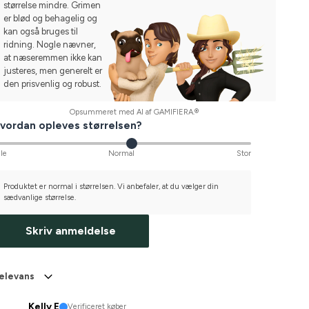
størrelse mindre. Grimen
er blød og behagelig og
kan også bruges til
ridning. Nogle nævner,
at næseremmen ikke kan
justeres, men generelt er
den prisvenlig og robust.
Opsummeret med AI af GAMIFIERA.®
vordan opleves størrelsen?
lle
Normal
Stor
Produktet er normal i størrelsen. Vi anbefaler, at du vælger din
sædvanlige størrelse.
Skriv anmeldelse
elevans
Kelly E
Verificeret køber