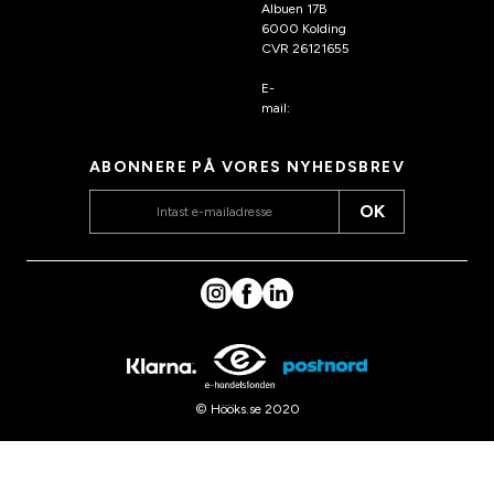
Albuen 17B
6000 Kolding
CVR 26121655
E-
mail:
kundeservice@hook
s.dk
ABONNERE PÅ VORES NYHEDSBREV
OK
© Hööks.se 2020