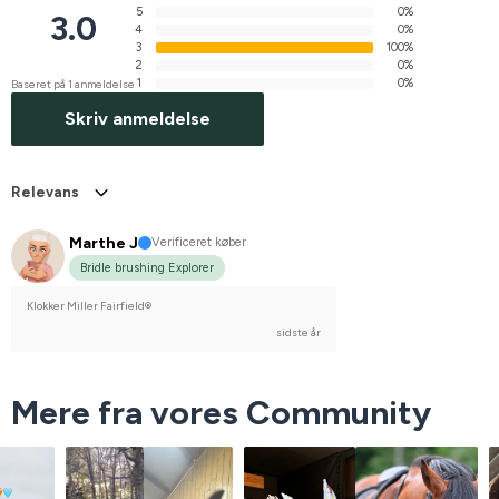
5
0%
3.0
4
0%
3
100%
2
0%
1
0%
Baseret på 1 anmeldelse
Skriv anmeldelse
Relevans
Marthe J
Verificeret køber
Bridle brushing Explorer
Klokker Miller Fairfield®
sidste år
Mere fra vores Community