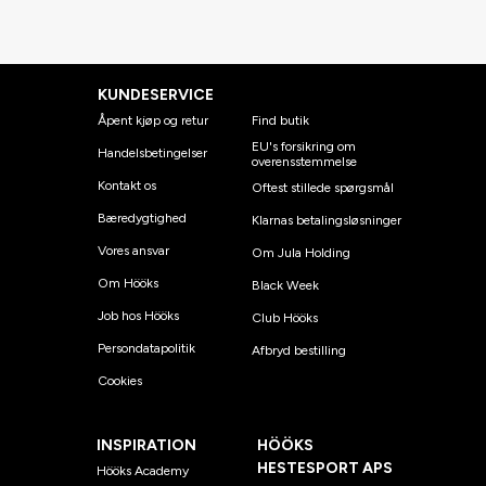
KUNDESERVICE
Åpent kjøp og retur
Find butik
EU's forsikring om
Handelsbetingelser
overensstemmelse
Kontakt os
Oftest stillede spørgsmål
Bæredygtighed
Klarnas betalingsløsninger
Vores ansvar
Om Jula Holding
Om Hööks
Black Week
Job hos Hööks
Club Hööks
Persondatapolitik
Afbryd bestilling
Cookies
INSPIRATION
HÖÖKS
HESTESPORT APS
Hööks Academy