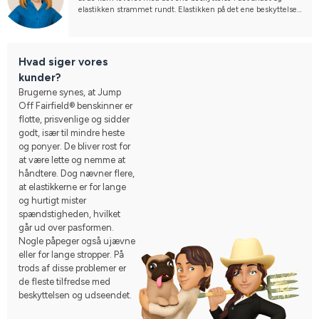
elastikken strammet rundt. Elastikken på det ene beskyttelse 
er godt strakt og har ikke trukket sig sammen 1 uge efter køb.
Hvad siger vores
kunder?
Brugerne synes, at Jump
Off Fairfield® benskinner er
flotte, prisvenlige og sidder
godt, især til mindre heste
og ponyer. De bliver rost for
at være lette og nemme at
håndtere. Dog nævner flere,
at elastikkerne er for lange
og hurtigt mister
spændstigheden, hvilket
går ud over pasformen.
Nogle påpeger også ujævne
eller for lange stropper. På
trods af disse problemer er
de fleste tilfredse med
beskyttelsen og udseendet.