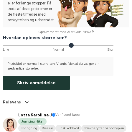
eller for lange stropper. På
trods af disse problemer er
de fleste tilfredse med
beskyttelsen og udseendet.
Opsummeret med AI af GAMIFIERA.®
Hvordan opleves størrelsen?
Lille
Normal
Stor
Produktet er normal i størrelsen. Vi anbefaler, at du vælger din
sædvanlige størrelse.
Skriv anmeldelse
Relevans
Lotta Karoliina J
Verificeret køber
Jumping Hiker
Springning
Dressur
Finsk koldblod
Stævnerytter på hobbyplan