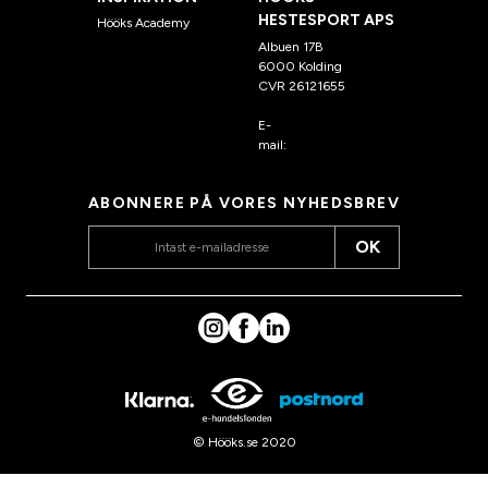
HESTESPORT APS
Hööks Academy
Albuen 17B
6000 Kolding
CVR 26121655
E-
mail:
kundeservice@hook
s.dk
ABONNERE PÅ VORES NYHEDSBREV
OK
© Hööks.se 2020