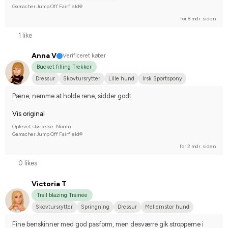
Gamacher Jump Off Fairfield®
for 8 mdr. siden
1 like
Anna V
Verificeret køber
Bucket filling Trekker
Dressur
Skovtursrytter
Lille hund
Irsk Sportspony
Nej, jeg starter ikke stævner
Pæne, nemme at holde rene, sidder godt
Vis original
Oplevet størrelse: Normal
Gamacher Jump Off Fairfield®
for 2 mdr. siden
0 likes
Victoria T
Trail blazing Trainee
Skovtursrytter
Springning
Dressur
Mellemstor hund
Anden race
Nej, jeg starter ikke stævner
Fine benskinner med god pasform, men desværre gik stropperne i 