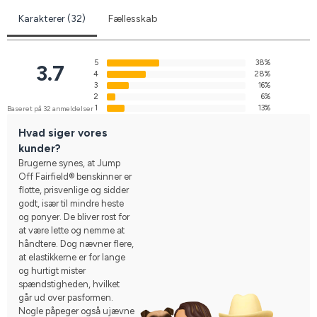
Karakterer (32)
Fællesskab
5
38%
3.7
4
28%
3
16%
2
6%
1
13%
Baseret på 32 anmeldelser
Hvad siger vores
kunder?
Brugerne synes, at Jump
Off Fairfield® benskinner er
flotte, prisvenlige og sidder
godt, især til mindre heste
og ponyer. De bliver rost for
at være lette og nemme at
håndtere. Dog nævner flere,
at elastikkerne er for lange
og hurtigt mister
spændstigheden, hvilket
går ud over pasformen.
Nogle påpeger også ujævne