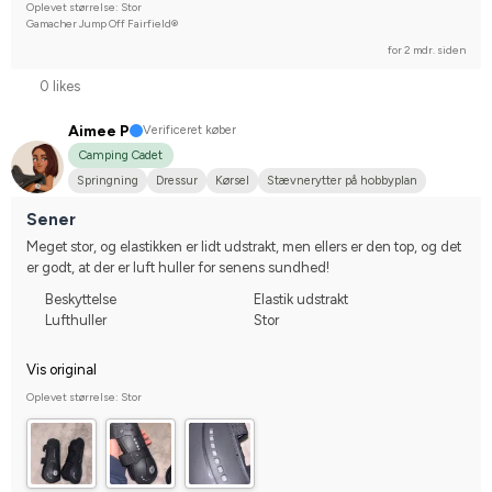
Oplevet størrelse: Stor
Gamacher Jump Off Fairfield®
for 2 mdr. siden
0 likes
Aimee P
Verificeret køber
Camping Cadet
Springning
Dressur
Kørsel
Stævnerytter på hobbyplan
Sener
Meget stor, og elastikken er lidt udstrakt, men ellers er den top, og det 
er godt, at der er luft huller for senens sundhed!
Beskyttelse
Elastik udstrakt
Lufthuller
Stor
Vis original
Oplevet størrelse: Stor