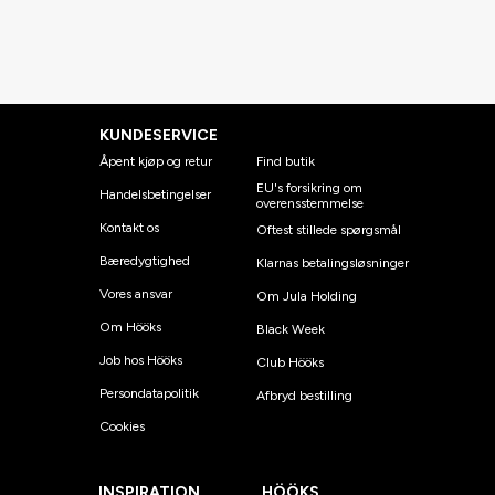
KUNDESERVICE
Åpent kjøp og retur
Find butik
EU's forsikring om
Handelsbetingelser
overensstemmelse
Kontakt os
Oftest stillede spørgsmål
Bæredygtighed
Klarnas betalingsløsninger
Vores ansvar
Om Jula Holding
Om Hööks
Black Week
Job hos Hööks
Club Hööks
Persondatapolitik
Afbryd bestilling
Cookies
INSPIRATION
HÖÖKS