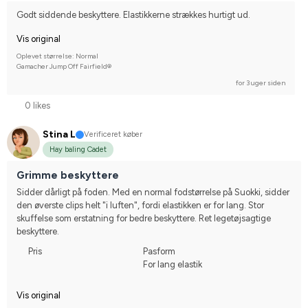
Godt siddende beskyttere. Elastikkerne strækkes hurtigt ud.
Vis original
Oplevet størrelse: Normal
Gamacher Jump Off Fairfield®
for 3 uger siden
0 likes
Stina L
Verificeret køber
Hay baling Cadet
Grimme beskyttere
Sidder dårligt på foden. Med en normal fodstørrelse på Suokki, sidder 
den øverste clips helt "i luften", fordi elastikken er for lang. Stor 
skuffelse som erstatning for bedre beskyttere. Ret legetøjsagtige 
beskyttere.
Pris
Pasform
For lang elastik
Vis original