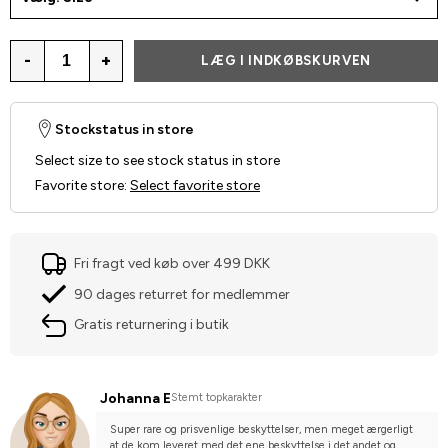
-
+
LÆG I INDKØBSKURVEN
Stockstatus in store
Select size to see stock status in store
Favorite store
:
Select favorite store
Fri fragt ved køb over 499 DKK
90 dages returret for medlemmer
Gratis returnering i butik
Johanna E
Stemt topkarakter
Super rare og prisvenlige beskyttelser, men meget ærgerligt 
at de kom leveret med det ene beskyttelse i det andet og 