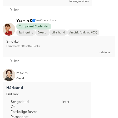
for 4 uger siden
0 likes
Yasmin K
Verificeret køber
Competent Contender
Springning
Dressur
Lille hund
Arabisk fuldblod (OX)
Stævnerytter på hobbyplan
Smukke
Manrosetter Rosette Hööks
sidste md.
0 likes
Max m
Gæst
Hårbånd
Fint nok
Ser godt ud
Intet
Ok
Forskellige farver
Passer godt