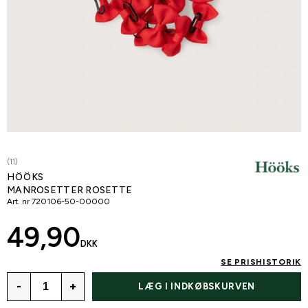
(11)
HÖÖKS
MANROSETTER ROSETTE
Art. nr
720106-50-00000
49,90
DKK
SE PRISHISTORIK
-
+
LÆG I INDKØBSKURVEN