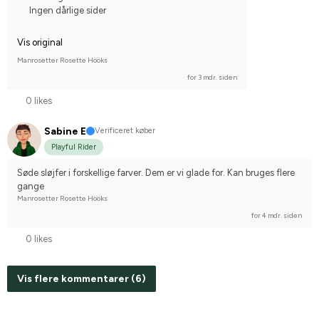
Ingen dårlige sider
Vis original
Manrosetter Rosette Hööks
for 3 mdr. siden
0 likes
Sabine E
Verificeret køber
Playful Rider
Søde sløjfer i forskellige farver. Dem er vi glade for. Kan bruges flere 
gange
Manrosetter Rosette Hööks
for 4 mdr. siden
0 likes
Vis flere kommentarer (6)