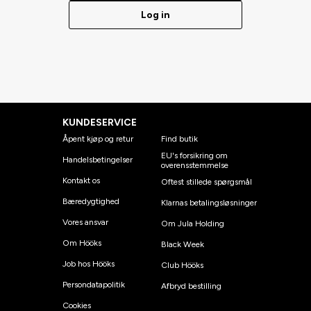
Log in
KUNDESERVICE
Åpent kjøp og retur
Find butik
EU's forsikring om
Handelsbetingelser
overensstemmelse
Kontakt os
Oftest stillede spørgsmål
Bæredygtighed
Klarnas betalingsløsninger
Vores ansvar
Om Jula Holding
Om Hööks
Black Week
Job hos Hööks
Club Hööks
Persondatapolitik
Afbryd bestilling
Cookies