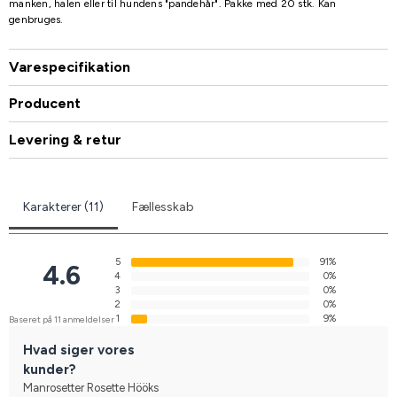
manken, halen eller til hundens "pandehår". Pakke med 20 stk. Kan
genbruges.
Varespecifikation
Producent
Levering & retur
Karakterer (11)
Fællesskab
5
91%
4.6
4
0%
3
0%
2
0%
1
9%
Baseret på 11 anmeldelser
Hvad siger vores
kunder?
Manrosetter Rosette Hööks