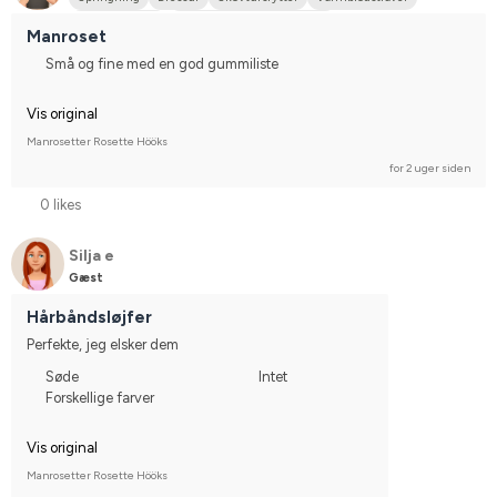
Blandingspony
Stævnerytter på hobbyplan
Manroset
Små og fine med en god gummiliste
Vis original
Manrosetter Rosette Hööks
for 2 uger siden
0 likes
Silja e
Gæst
Hårbåndsløjfer
Perfekte, jeg elsker dem
Søde
Intet
Forskellige farver
Vis original
Manrosetter Rosette Hööks