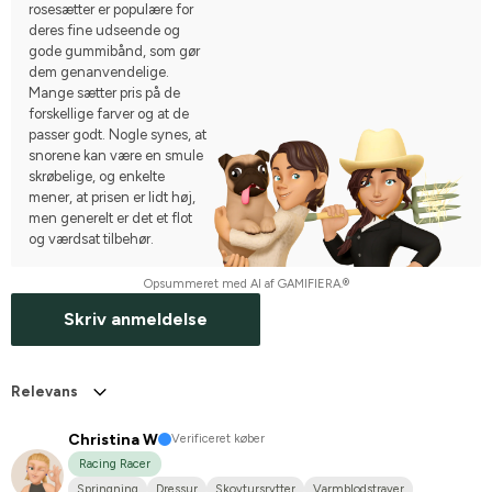
rosesætter er populære for
deres fine udseende og
gode gummibånd, som gør
dem genanvendelige.
Mange sætter pris på de
forskellige farver og at de
passer godt. Nogle synes, at
snorene kan være en smule
skrøbelige, og enkelte
mener, at prisen er lidt høj,
men generelt er det et flot
og værdsat tilbehør.
Opsummeret med AI af GAMIFIERA.®
Skriv anmeldelse
Relevans
Christina W
Verificeret køber
Racing Racer
Springning
Dressur
Skovtursrytter
Varmblodstraver