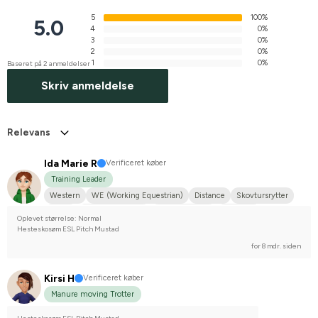
5
100%
5.0
4
0%
3
0%
2
0%
1
0%
Baseret på 2 anmeldelser
Skriv anmeldelse
Relevans
Ida Marie R
Verificeret køber
Training Leader
Western
WE (Working Equestrian)
Distance
Skovtursrytter
Kørsel
Mellemstor hund
Koldblodstraver
Fjordhest
Oplevet størrelse: Normal
Stævnerytter på hobbyplan
Hesteskosøm ESL Pitch Mustad
for 8 mdr. siden
Kirsi H
Verificeret køber
Manure moving Trotter