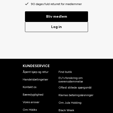
90 dages fuld returret for medlemmer
Bliv medlem
Log in
KUNDESERVICE
Åpent kjøp og retur
Find butik
EU's forsikring om
Handelsbetingelser
overensstemmelse
Kontakt os
Oftest stillede spørgsmål
Bæredygtighed
Klarnas betalingsløsninger
Vores ansvar
Om Jula Holding
Om Hööks
Black Week