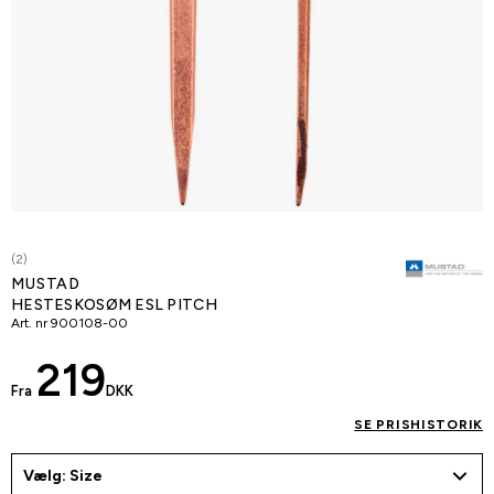
(2)
MUSTAD
HESTESKOSØM ESL PITCH
Art. nr
900108-00
219
Fra
DKK
SE PRISHISTORIK
Vælg: Size