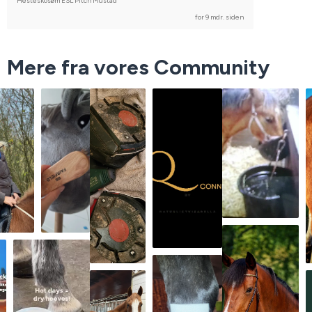
Hesteskosøm ESL Pitch Mustad
for 9 mdr. siden
Mere fra vores Community