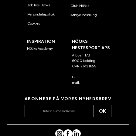
Job hos Hööks
Club Hööks
Persondatapolitik
Afbryd bestilling
Cookies
INSPIRATION
HÖÖKS
HESTESPORT APS
Hööks Academy
Albuen 17B
6000 Kolding
CVR 26121655
E-
mail:
kundeservice@hook
s.dk
ABONNERE PÅ VORES NYHEDSBREV
OK