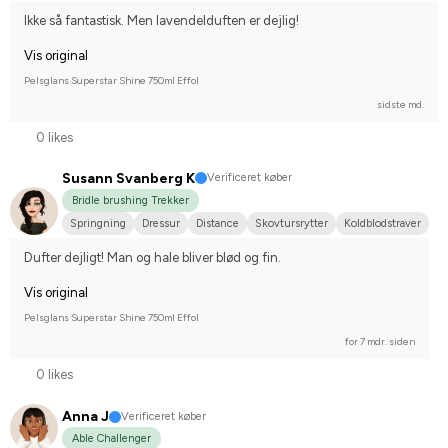
Nej, jeg starter ikke stævner
Ikke så fantastisk. Men lavendelduften er dejlig!
Vis original
Pelsglans Superstar Shine 750ml Effol
sidste md.
0 likes
Susann Svanberg K
Verificeret køber
Bridle brushing Trekker
Springning
Dressur
Distance
Skovtursrytter
Koldblodstraver
Dufter dejligt! Man og hale bliver blød og fin.
Vis original
Pelsglans Superstar Shine 750ml Effol
for 7 mdr. siden
0 likes
Anna J
Verificeret køber
Able Challenger