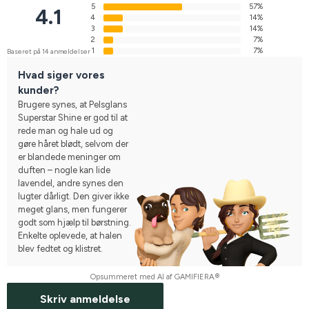
5
57%
4.1
4
14%
3
14%
2
7%
1
7%
Baseret på 14 anmeldelser
Hvad siger vores
kunder?
Brugere synes, at Pelsglans
Superstar Shine er god til at
rede man og hale ud og
gøre håret blødt, selvom der
er blandede meninger om
duften – nogle kan lide
lavendel, andre synes den
lugter dårligt. Den giver ikke
meget glans, men fungerer
godt som hjælp til børstning.
Enkelte oplevede, at halen
blev fedtet og klistret.
Opsummeret med AI af GAMIFIERA.®
Skriv anmeldelse