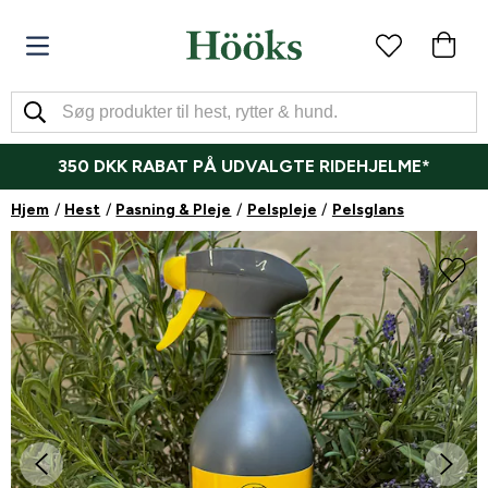
350 DKK RABAT PÅ UDVALGTE RIDEHJELME*
Hjem
Hest
Pasning & Pleje
Pelspleje
Pelsglans