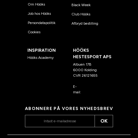
Om Hööks
Black Week
Job hos Hööks
Club Hööks
Persondatapolitik
Afbryd bestilling
Cookies
INSPIRATION
HÖÖKS
HESTESPORT APS
Hööks Academy
Albuen 17B
6000 Kolding
CVR 26121655
E-
mail:
kundeservice@hook
s.dk
ABONNERE PÅ VORES NYHEDSBREV
OK