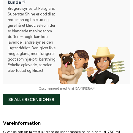
kunder?
Brugere synes, at Pelsglans
Superstar Shine er god til at
rede man og hale ud og
gøre håret blødt, selvom der
er blandede meninger om
duften – nogle kan lide
lavendel, andre synes den
lugter dårligt. Den giver ikke
meget glans, men fungerer
godt som hjælp til børstning.
Enkelte oplevede, at halen
blev fedtet og klistret.
Opsummeret med AI af GAMIFIERA.®
SE ALLE RECENSIONER
Vareinformation
Giver pelsen en fantastisk glans og reder manke og hale helt ud. 750 ml.