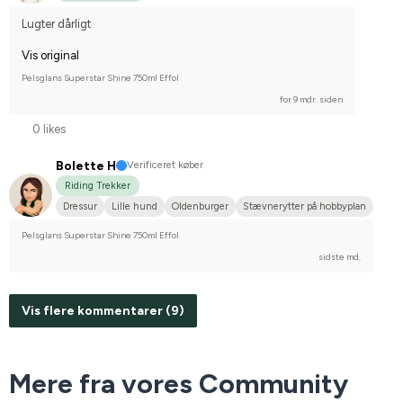
Lugter dårligt
Vis original
Pelsglans Superstar Shine 750ml Effol
for 9 mdr. siden
0 likes
Bolette H
Verificeret køber
Riding Trekker
Dressur
Lille hund
Oldenburger
Stævnerytter på hobbyplan
Pelsglans Superstar Shine 750ml Effol
sidste md.
Vis flere kommentarer (9)
Mere fra vores Community