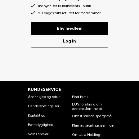
Indbydelser til klubevents i butik
90 dages fuld returret for medlemmer
Bliv medlem
Log in
KUNDESERVICE
Åpent kjøp og retur
Find butik
EU's forsikring om
Handelsbetingelser
overensstemmelse
Kontakt os
Oftest stillede spørgsmål
Bæredygtighed
Klarnas betalingsløsninger
Vores ansvar
Om Jula Holding