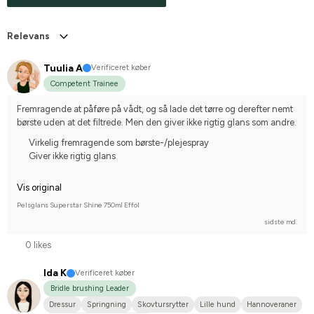
Relevans
Tuulia A
Verificeret køber
Competent Trainee
Fremragende at påføre på vådt, og så lade det tørre og derefter nemt 
børste uden at det filtrede. Men den giver ikke rigtig glans som andre.
Virkelig fremragende som børste-/plejespray
Giver ikke rigtig glans
Vis original
Pelsglans Superstar Shine 750ml Effol
sidste md.
0 likes
Ida K
Verificeret køber
Bridle brushing Leader
Dressur
Springning
Skovtursrytter
Lille hund
Hannoveraner