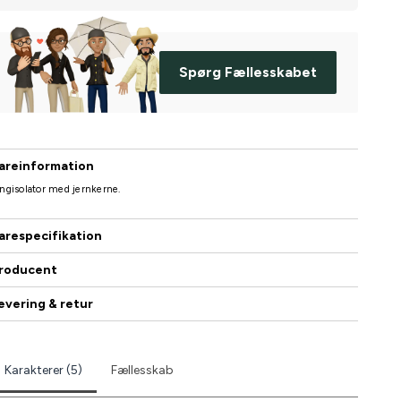
Spørg Fællesskabet
areinformation
ngisolator med jernkerne.
arespecifikation
roducent
evering & retur
Karakterer (5)
Fællesskab