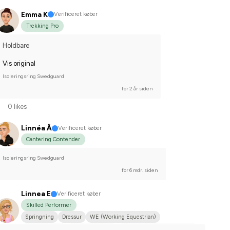
Emma K
Verificeret køber
Trekking Pro
Holdbare
Vis original
Isoleringsring Swedguard
for 2 år siden
0 likes
Linnéa Å
Verificeret køber
Cantering Contender
Isoleringsring Swedguard
for 6 mdr. siden
Linnea E
Verificeret køber
Skilled Performer
Springning
Dressur
WE (Working Equestrian)
Skovtursrytter
Varmblodstraver
Nej, jeg starter ikke stævner