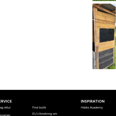
ERVICE
INSPIRATION
og retur
Find butik
Hööks Academy
EU's forsikring om
ingelser