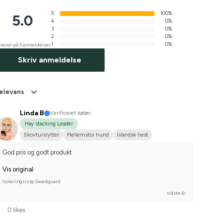
5
100%
5.0
4
0%
3
0%
2
0%
1
0%
seret på 5 anmeldelser
Skriv anmeldelse
elevans
Linda B
Verificeret køber
Hay stacking Leader
Skovtursrytter
Mellemstor hund
Islandsk hest
Nej, jeg starter ikke stævner
God pris og godt produkt
Vis original
Isoleringsring Swedguard
sidste år
0 likes