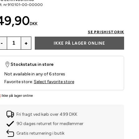
t. nr
910101-00-00000
49,90
DKK
SE PRISHISTORIK
-
+
IKKE PÅ LAGER ONLINE
Stockstatus in store
Not available in any of 6 stores
Favorite store
:
Select favorite store
Ikke på lager online
Fri fragt ved køb over 499 DKK
90 dages returret for medlemmer
Gratis returnering i butik