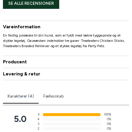
SE ALLE RECENSIONER
Vareinformation
En festlig juleæske til din hund, som er fyldt med lækre tyggepinde og et
stykke legetøj. Gaveæsken indeholder tre gaver: Treateaters Chicken Sticks,
Treateaters Braided Retriever og et stykke legetøj fra Party Pets.
Producent
Levering & retur
Karakterer (4)
Fællesskab
5
100%
5.0
4
0%
3
0%
2
0%