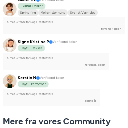
Skillful Trekker
Springning
Mellemstor hund
Svensk Varmblod
Engelsk fuldblod (XX)
Stævnerytter på højere plan
X-Mas Giftbox for Dogs Treateaters
for 6 mdr. siden
Signe Kristine P
Verificeret køber
Playful Trekker
X-Mas Giftbox for Dogs Treateaters
for 8 mdr. siden
Kerstin N
Verificeret køber
Playful Performer
X-Mas Giftbox for Dogs Treateaters
sidste år
Mere fra vores Community