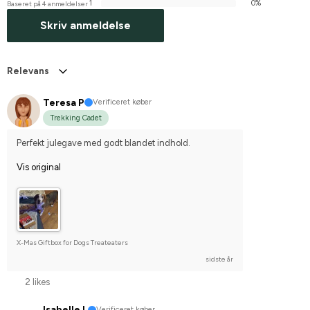
1
0%
Baseret på 4 anmeldelser
Skriv anmeldelse
Relevans
Teresa P
Verificeret køber
Trekking Cadet
Perfekt julegave med godt blandet indhold.
Vis original
X-Mas Giftbox for Dogs Treateaters
sidste år
2 likes
Isabelle L
Verificeret køber