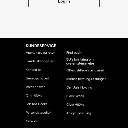
Log in
KUNDESERVICE
Åpent kjøp og retur
Find butik
EU's forsikring om
Handelsbetingelser
overensstemmelse
Kontakt os
Oftest stillede spørgsmål
Bæredygtighed
Klarnas betalingsløsninger
Vores ansvar
Om Jula Holding
Om Hööks
Black Week
Job hos Hööks
Club Hööks
Persondatapolitik
Afbryd bestilling
Cookies