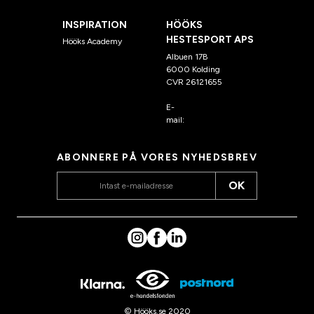
INSPIRATION
HÖÖKS
HESTESPORT APS
Hööks Academy
Albuen 17B
6000 Kolding
CVR 26121655
E-
mail:
kundeservice@hook
s.dk
ABONNERE PÅ VORES NYHEDSBREV
OK
© Hööks.se 2020