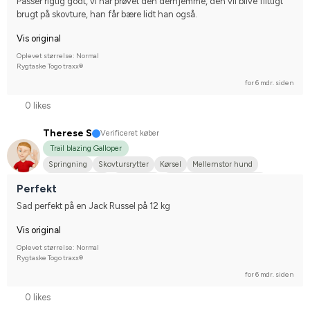
Passer rigtig godt, vi har prøvet den derhjemme, den vil blive flittigt 
brugt på skovture, han får bære lidt han også.
Vis original
Oplevet størrelse: Normal
Rygtaske Togo traxx®
for 6 mdr. siden
0 likes
Therese S
Verificeret køber
Trail blazing Galloper
Springning
Skovtursrytter
Kørsel
Mellemstor hund
Varmblodstraver
Anden race
Stævnerytter på hobbyplan
Perfekt
Sad perfekt på en Jack Russel på 12 kg
Vis original
Oplevet størrelse: Normal
Rygtaske Togo traxx®
for 6 mdr. siden
0 likes