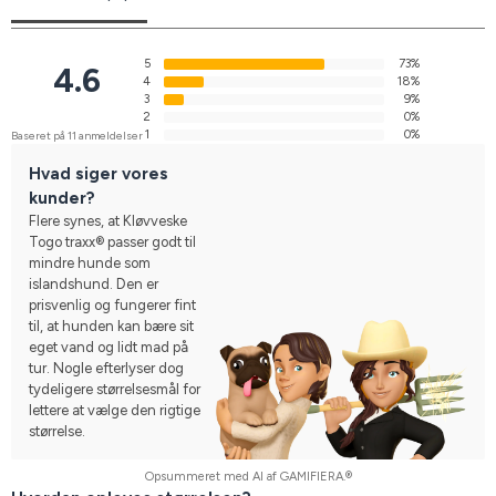
5
73%
4.6
4
18%
3
9%
2
0%
1
0%
Baseret på 11 anmeldelser
Hvad siger vores
kunder?
Flere synes, at Kløvveske
Togo traxx® passer godt til
mindre hunde som
islandshund. Den er
prisvenlig og fungerer fint
til, at hunden kan bære sit
eget vand og lidt mad på
tur. Nogle efterlyser dog
tydeligere størrelsesmål for
lettere at vælge den rigtige
størrelse.
Opsummeret med AI af GAMIFIERA.®