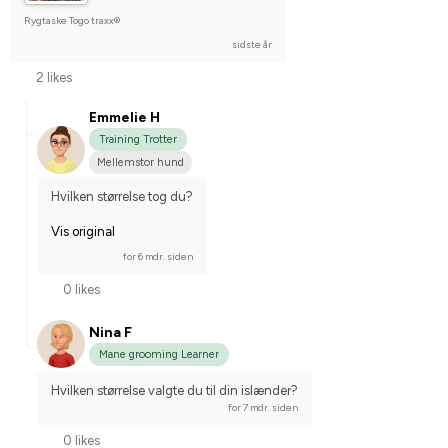
Rygtaske Togo traxx®
sidste år
2 likes
Emmelie H
Training Trotter
Mellemstor hund
Hvilken størrelse tog du?
Vis original
for 6 mdr. siden
0 likes
Nina F
Mane grooming Learner
Hvilken størrelse valgte du til din islænder?
for 7 mdr. siden
0 likes