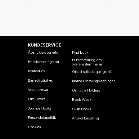
KUNDESERVICE
Åpent kjøp og retur
Find butik
EU's forsikring om
Handelsbetingelser
overensstemmelse
Kontakt os
Oftest stillede spørgsmål
Bæredygtighed
Klarnas betalingsløsninger
Vores ansvar
Om Jula Holding
Om Hööks
Black Week
Job hos Hööks
Club Hööks
Persondatapolitik
Afbryd bestilling
Cookies