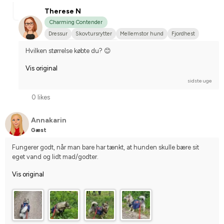
Therese N
Charming Contender
Dressur
Skovtursrytter
Mellemstor hund
Fjordhest
Stævnerytter på hobbyplan
Hvilken størrelse købte du? 😊
Vis original
sidste uge
0 likes
Annakarin
Gæst
Fungerer godt, når man bare har tænkt, at hunden skulle bære sit 
eget vand og lidt mad/godter.
Vis original