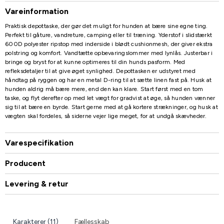
Vareinformation
Praktisk depottaske, der gør det muligt for hunden at bære sine egne ting.
Perfekt til gåture, vandreture, camping eller til træning. Yderstof i slidstærkt
600D polyester ripstop med inderside i blødt cushionmesh, der giver ekstra
polstring og komfort. Vandtætte opbevaringslommer med lynlås. Justerbar i
bringe og bryst for at kunne optimeres til din hunds pasform. Med
refleksdetaljer til at give øget synlighed. Depottasken er udstyret med
håndtag på ryggen og har en metal D-ring til at sætte linen fast på. Husk at
hunden aldrig må bære mere, end den kan klare. Start først med en tom
taske, og flyt derefter op med let vægt for gradvist at øge, så hunden vænner
sig til at bære en byrde. Start gerne med at gå kortere strækninger, og husk at
vægten skal fordeles, så siderne vejer lige meget, for at undgå skævheder.
Varespecifikation
Producent
Levering & retur
Karakterer (11)
Fællesskab