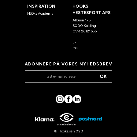
INSPIRATION
HÖÖKS
HESTESPORT APS
Hööks Academy
Albuen 17B
6000 Kolding
CVR 26121655
E-
mail:
kundeservice@hook
s.dk
ABONNERE PÅ VORES NYHEDSBREV
OK
© Hööks.se 2020